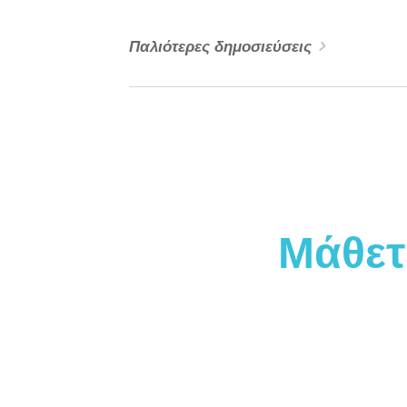
ισορροπημένης καθημερινότητας. Ωστόσο, 
σύγχρονες εξελίξεις σε παγκόσμιο επίπεδο
Παλιότερες δημοσιεύσεις
επαναπροσδιορίζουν ριζικά αυτό το πλαίσι
οδηγώντας σε μια νέα πραγματικότητα όπο
ευεξία...
Μάθετ