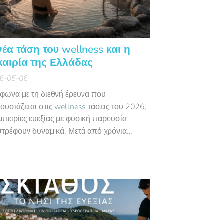
νέα τάση του wellness και η
καιρία της Ελλάδας
6-05-06
φωνα με τη διεθνή έρευνα που
ουσιάζεται στις
wellness τ
άσεις του 2026,
εμπειρίες ευεξίας με φυσική παρουσία
στρέφουν δυναμικά. Μετά από χρόνια
ιακής κόπωσης, οι άνθρωποι αναζητούν
εντικές εμπειρίες χαλάρωσης, θεραπείας
 αποσύνδεσης από την καθημερινότητα.