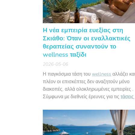
Η νέα εμπειρία ευεξίας στη
Σκιάθο: Όταν οι εναλλακτικές
θεραπείας συναντούν το
wellness ταξίδι
2026-05-06
Η παγκόσμια τάση του
wellness
αλλάζει κα
πλέον οι επισκέπτες δεν αναζητούν μόνο
διακοπές, αλλά ολοκληρωμένες εμπειρίες .
Σύμφωνα με διεθνείς έρευνες για τις
τάσεις
2026
, όλο και περισσότεροι ταξιδιώτες
επιλέγουν προορισμούς που προσφέρουν
χαλάρωση, αποφόρτιση από την ψηφιακή
καθημερινότητα και αυθεντικές θεραπευτικέ
εμπειρίες.