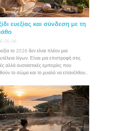
ξίδι ευεξίας και σύνδεση με τη
ιάθο
6-05-06
υεξία το 2026 δεν είναι πλέον μια
υτέλεια λίγων. Είναι μια επιστροφή στις
ές αλλά ουσιαστικές εμπειρίες που
θούν το σώμα και το μυαλό να επανέλθουν
ισορροπία. Σε έναν κόσμο που κινείται όλο
πιο γρήγορα, το ταξίδι ευεξίας γίνεται
γκη και η
Σκιάθος
μοιάζει να προσφέρει
ιβώς αυτό που αναζητούν πλέον οι
διώτες.