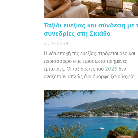
Ταξίδι ευεξίας και σύνδεση με 
συνεδρίες στη Σκιάθο
2026-05-06
Η νέα εποχή της ευεξίας στρέφεται όλο και
περισσότερο στις προσωποποιημένες
εμπειρίες. Οι ταξιδιώτες του
2026
δεν
αναζητούν απλώς ένα όμορφο ξενοδοχείο,
αλλά υπηρεσίες που θα τους βοηθήσουν ν
αποφορτιστούν πραγματικά από την έντασ
και την πίεση της καθημερινότητας.