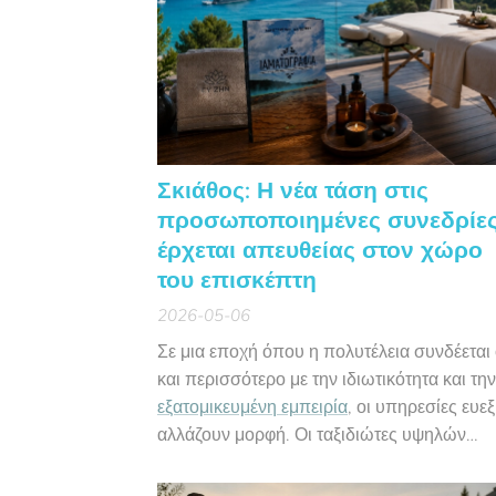
Σκιάθος: Η νέα τάση στις
προσωποποιημένες συνεδρίε
έρχεται απευθείας στον χώρο
του επισκέπτη
2026-05-06
Σε μια εποχή όπου η πολυτέλεια συνδέεται
και περισσότερο με την ιδιωτικότητα και την
εξατομικευμένη εμπειρία
, οι υπηρεσίες ευεξ
αλλάζουν μορφή. Οι ταξιδιώτες υψηλών
απαιτήσεων δεν αναζητούν πλέον μόνο ένα
όμορφο ξενοδοχείο ή μια εντυπωσιακή