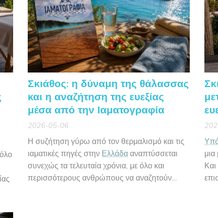
Σκιάθος: η δύναμη της θάλασσας
Σκ
ς
και η αναζήτηση της ευεξίας
με
μέσα από την Ιαματογραφία
ευ
2026-05-06
202
Η συζήτηση γύρω από τον θερμαλισμό και τις
Υπά
ιαματικές πηγές στην
Ελλάδα
αναπτύσσεται
μια
 όλο
συνεχώς τα τελευταία χρόνια, με όλο και
Και
περισσότερους ανθρώπους να αναζητούν
επι
ίας
μορφές ταξιδιών που συνδυάζουν ξεκούραση,
πρόληψη και ευεξία. Ωστόσο, υπάρχουν
περιοχές της χώρας που, παρότι δεν διαθέτουν