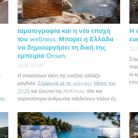
Ιαματογραφία και η νέα εποχή
Η 
του wellness: Μπορεί η Ελλάδα
ευ
να δημιουργήσει τη δική της
202
εμπειρία Onsen;
Σύμ
2026-05-06
παρ
οι 
ι
Η παγκόσμια τάση της ευεξίας αλλάζει
επι
ραγδαία.
Σύμφωνα με τις wellness τάσεις του
ψηφ
2026
και έρευνα της McKinsey, όλο και
αυθ
 του
περισσότεροι άνθρωποι ταξιδεύουν πλέον όχι
και
απλώς για διακοπές, αλλά για αυθεντικές
εμπειρίες θεραπείας και αποσύνδεσης από την
ψηφιακή καθημερινότητα.
ς