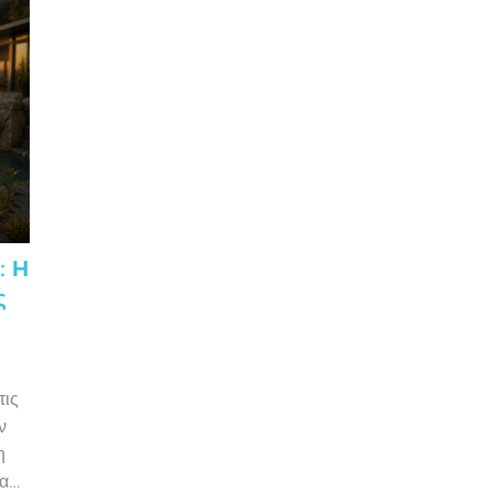
οργανωμένες ιαματικές εγκαταστάσεις,
συνεχίζουν να προσφέρουν μια...
ς
: Η
ς
τις
ν
η
ιας