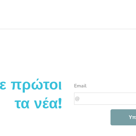
οι
ο,
υ η
ε πρώτοι
Email
τα νέα!
Υπ