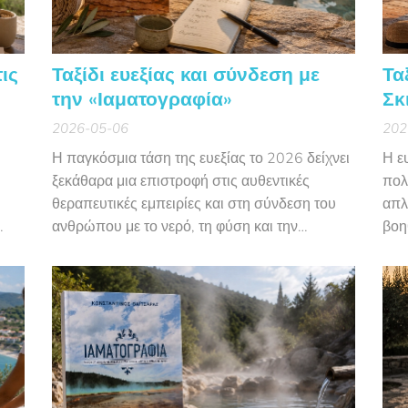
τις
Ταξίδι ευεξίας και σύνδεση με
Τα
την «Ιαματογραφία»
Σκ
2026-05-06
202
Η παγκόσμια τάση της ευεξίας το 2026 δείχνει
Η ε
ξεκάθαρα μια επιστροφή στις αυθεντικές
πολ
θεραπευτικές εμπειρίες και στη σύνδεση του
απλ
ανθρώπου με το νερό, τη φύση και την
βοη
α
παράδοση. Μέσα σε αυτό το νέο παγκόσμιο
σε 
η
κύμα, η «
Ιαματογραφία
» έρχεται να ενώσει το
και 
παρελθόν με το παρόν, παρουσιάζοντας τη
ανά
διαχρονική σχέση του ανθρώπου με τις
ακρ
ιαματικές πηγές και τη...
ταξι