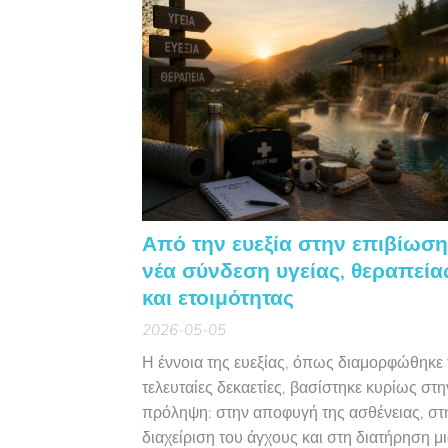
παραλία· αναζητούν εμπειρίες που
προσαρμόζονται απόλυτα στις προσωπικέ
τους ανάγκες, μακριά από...
Από την ευεξία στην επιβίωση
νέα σύνδεση υγείας, θεραπεία
και ετοιμότητας
2026-05-05
Η έννοια της ευεξίας, όπως διαμορφώθηκε 
τελευταίες δεκαετίες, βασίστηκε κυρίως στη
πρόληψη: στην αποφυγή της ασθένειας, στ
διαχείριση του άγχους και στη διατήρηση μ