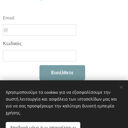
Email
Κωδικός
Εισέλθετε
Ξεχάσατε τον κωδικό σας;
Χρησιμοποιούμε τα cookies για να εξασφαλίσουμε την
σωστή λειτουργία και ασφάλεια των ιστοσελίδων μας και
για να σας προσφέρουμε την καλύτερη δυνατή εμπειρία
χρήσης.
ΕΥ ΖΗΝ | Νοιαζόμαστε για την υγεία σας
Αποδοχή μόνο των απαραίτητων