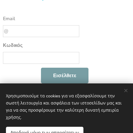
Email
Κωδικός
Εισέλθετε
Ξεχάσατε τον κωδικό σας;
Χρησιμοποιούμε τα cookies για να εξασφαλίσουμε την
σωστή λειτουργία και ασφάλεια των ιστοσελίδων μας και
για να σας προσφέρουμε την καλύτερη δυνατή εμπειρία
χρήσης.
ΕΥ ΖΗΝ | Νοιαζόμαστε για την υγεία σας
Αποδοχή μόνο των απαραίτητων