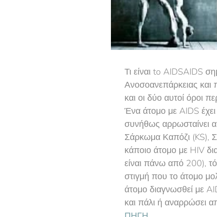
Τι είναι to AIDSAIDS σ
Ανοσοανεπάρκειας και π
και οι δύο αυτοί όροι π
Ένα άτομο με AIDS έχε
συνήθως αρρωσταίνει απ
Σάρκωμα Καπόζι (KS), Σ
κάποιο άτομο με HIV δια
είναι πάνω από 200), τό
στιγμή που το άτομο μο
άτομο διαγνωσθεί με AID
και πάλι ή αναρρώσει απ
ΠΗΓΗ