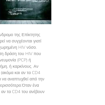
ύνδρομο της Επίκτητης
εί να συγχέονται γιατί
οχωρημένη HIV νόσο.
τη δράση του HIV που
νευμονία (PCP) ή
μη, ή καρκίνους. Αν
 (ακόμα και αν τα CD4
ια να αναπτυχθεί από την
περισσότερο.Όταν ένα
αι αν τα CD4 του ανέβουν