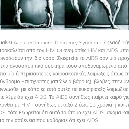
ημαίνει Acquired Immune Deficiency Syndrome δηλαδή Σ
ροκαλείται από τον HIV. Οι ονομασίες HIV και AIDS μπορ
εριγράφουν την ίδια νόσο. Σκεφτείτε το AIDS σαν μια πρ
ι ένα ανοσοποιητικό σύστημα τόσο αποδυναμωμένο από 
ό μία ή περισσότερες καιροσκοπικές λοιμώξεις όπως π
ύνδρομο Επίσχνασης (απώλεια βάρους), βλάβες στην μνή
γνωσθεί με κάποιες από αυτές τις ευκαιριακές λοιμώξεις
τε λέμε ότι έχει AIDS. Το AIDS συνήθως παίρνει καιρό γ
λυνθεί με HIV - συνήθως μεταξύ 2 έως 10 χρόνια ή και 
S, τότε θεωρείται ότι αυτό το άτομα έχει AIDS, ακόμα κ
ό την ασθένεια που καθόρισε ότι έχει AIDS.