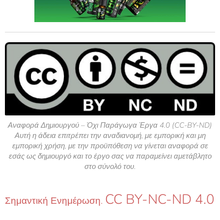
Αναφορά Δημιουργού – Όχι Παράγωγα Έργα 4.0 (CC-BY-ND)
Αυτή η άδεια επιτρέπει την αναδιανομή, με εμπορική και μη
εμπορική χρήση, με την προϋπόθεση να γίνεται αναφορά σε
εσάς ως δημιουργό και το έργο σας να παραμείνει αμετάβλητο
στο σύνολό του.
CC BY-NC-ND 4.0
Σημαντική Ενημέρωση.