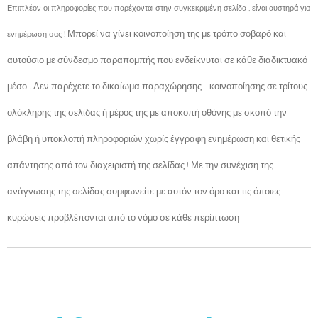
Επιπλέον οι πληροφορίες που παρέχονται στην συγκεκριμένη σελίδα , είναι αυστηρά για
Μπορεί να γίνει κοινοποίηση της με τρόπο σοβαρό και
ενημέρωση σας !
αυτούσιο με σύνδεσμο παραπομπής που ενδείκνυται σε κάθε διαδικτυακό
μέσο . Δεν παρέχετε το δικαίωμα παραχώρησης - κοινοποίησης σε τρίτους
ολόκληρης της σελίδας ή μέρος της με αποκοπή οθόνης με σκοπό την
βλάβη ή υποκλοπή πληροφοριών χωρίς έγγραφη ενημέρωση και θετικής
απάντησης από τον διαχειριστή της σελίδας ! Με την συνέχιση της
ανάγνωσης της σελίδας συμφωνείτε με αυτόν τον όρο και τις όποιες
κυρώσεις προβλέπονται από το νόμο σε κάθε περίπτωση