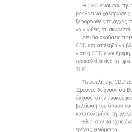
🧘‍♂️Η CBD είναι σαν την
βοηθάει να χαλαρώσεις, 
ξεφορτωθείς το άγχος σ
να νιώθεις ότι αιωρείτα
🚦Δεν θα ακούσεις ποτέ
CBD και κατέληξα να β
γιατί η CBD είναι ήρεμη
προκαλεί εκείνο το «φε
THC.
✅Τα οφέλη της CBD είν
Έρευνες δείχνουν ότι Β
άγχους, στην ανακούφισ
βελτίωση του ύπνου και
καταπολεμήσει τη φλεγ
🤸Είναι σαν να έχεις έ
τρέχεις χιλιόμετρα.