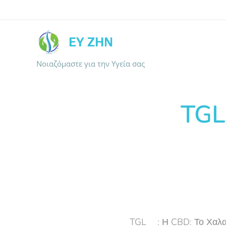
ΕΥ ΖΗΝ
Νοιαζόμαστε για την Υγεία σας
TGL
TGL🌿: Η CBD: Το Χαλα