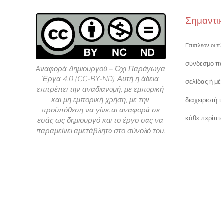
Σημαντι
Επιπλέον οι π
σύνδεσμο πα
Αναφορά Δημιουργού – Όχι Παράγωγα
Έργα 4.0 (CC-BY-ND) Αυτή η άδεια
σελίδας ή μ
επιτρέπει την αναδιανομή, με εμπορική
και μη εμπορική χρήση, με την
διαχειριστή 
προϋπόθεση να γίνεται αναφορά σε
κάθε περίπ
εσάς ως δημιουργό και το έργο σας να
παραμείνει αμετάβλητο στο σύνολό του.