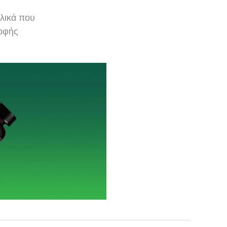
υλικά που
ροφής