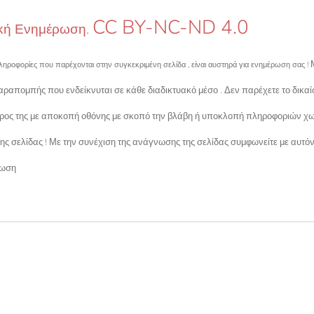
CC BY-NC-ND 4.0
κή Ενημέρωση.
ληροφορίες που παρέχονται στην συγκεκριμένη σελίδα , είναι αυστηρά για ενημέρωση σας !
ραπομπής που ενδείκνυται σε κάθε διαδικτυακό μέσο . Δεν παρέχετε το δικα
έρος της με αποκοπή οθόνης με σκοπό την βλάβη ή υποκλοπή πληροφοριών χω
της σελίδας ! Με την συνέχιση της ανάγνωσης της σελίδας συμφωνείτε με αυτόν
τωση