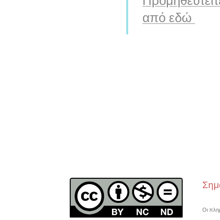
Προμηθευτείτ
από εδώ
Σημ
Οι πλη