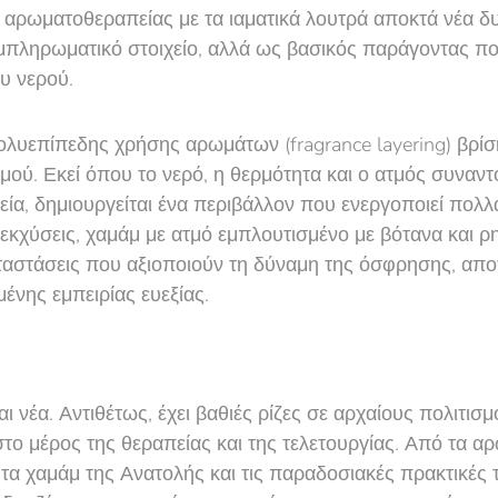
ς αρωματοθεραπείας με τα ιαματικά λουτρά αποκτά νέα δ
μπληρωματικό στοιχείο, αλλά ως βασικός παράγοντας που
υ νερού.
λυεπίπεδης χρήσης αρωμάτων (fragrance layering) βρίσ
ού. Εκεί όπου το νερό, η θερμότητα και ο ατμός συναντο
ία, δημιουργείται ένα περιβάλλον που ενεργοποιεί πολλα
εκχύσεις, χαμάμ με ατμό εμπλουτισμένο με βότανα και ρη
ταστάσεις που αξιοποιούν τη δύναμη της όσφρησης, απο
ένης εμπειρίας ευεξίας.
αι νέα. Αντιθέτως, έχει βαθιές ρίζες σε αρχαίους πολιτι
 μέρος της θεραπείας και της τελετουργίας. Από τα αρ
τα χαμάμ της Ανατολής και τις παραδοσιακές πρακτικές τ