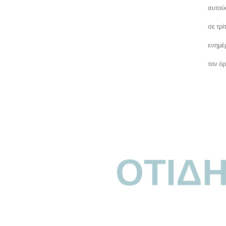
αυτού
σε τρ
ενημέ
τον ό
ΟΤΙΔ