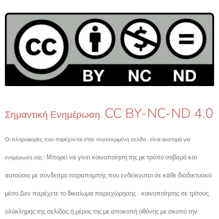
CC BY-NC-ND 4.0
Σημαντική Ενημέρωση.
Οι πληροφορίες που παρέχονται στην συγκεκριμένη σελίδα , είναι αυστηρά για
Μπορεί να γίνει κοινοποίηση της με τρόπο σοβαρό και
ενημέρωση σας !
αυτούσιο με σύνδεσμο παραπομπής που ενδείκνυται σε κάθε διαδικτυακό
μέσο Δεν παρέχετε το δικαίωμα παραχώρησης - κοινοποίησης σε τρίτους
ολόκληρης της σελίδας ή μέρος της με αποκοπή οθόνης με σκοπό την