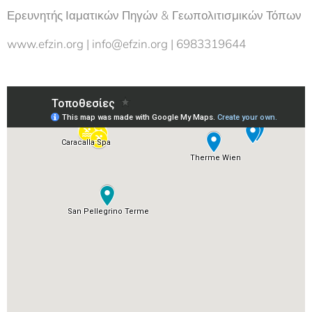
Ερευνητής Ιαματικών Πηγών & Γεωπολιτισμικών Τόπων
www.efzin.org | info@efzin.org | 6983319644