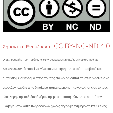
CC BY-NC-ND 4.0
Σημαντική Ενημέρωση.
Οι πληροφορίες που παρέχονται στην συγκεκριμένη σελίδα , είναι αυστηρά για
Μπορεί να γίνει κοινοποίηση της με τρόπο σοβαρό και
ενημέρωση σας !
αυτούσιο με σύνδεσμο παραπομπής που ενδείκνυται σε κάθε διαδικτυακό
μέσο Δεν παρέχετε το δικαίωμα παραχώρησης - κοινοποίησης σε τρίτους
ολόκληρης της σελίδας ή μέρος της με αποκοπή οθόνης με σκοπό την
βλάβη ή υποκλοπή πληροφοριών χωρίς έγγραφη ενημέρωση και θετικής