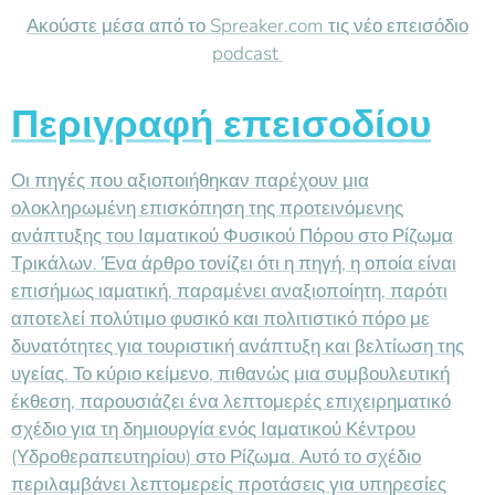
Ακούστε μέσα από το Spreaker.com τις νέο επεισόδιο
podcast
Περιγραφή επεισοδίου
Οι πηγές που αξιοποιήθηκαν παρέχουν μια
ολοκληρωμένη επισκόπηση της προτεινόμενης
ανάπτυξης του Ιαματικού Φυσικού Πόρου στο Ρίζωμα
Τρικάλων. Ένα άρθρο τονίζει ότι η πηγή, η οποία είναι
επισήμως ιαματική, παραμένει αναξιοποίητη, παρότι
αποτελεί πολύτιμο φυσικό και πολιτιστικό πόρο με
δυνατότητες για τουριστική ανάπτυξη και βελτίωση της
υγείας. Το κύριο κείμενο, πιθανώς μια συμβουλευτική
έκθεση, παρουσιάζει ένα λεπτομερές επιχειρηματικό
σχέδιο για τη δημιουργία ενός Ιαματικού Κέντρου
(Υδροθεραπευτηρίου) στο Ρίζωμα. Αυτό το σχέδιο
περιλαμβάνει λεπτομερείς προτάσεις για υπηρεσίες