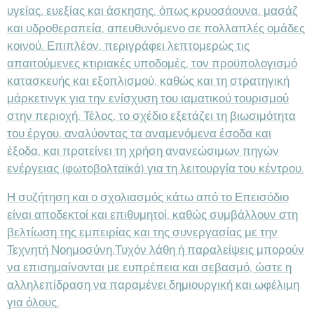
υγείας, ευεξίας και άσκησης, όπως κρυοσάουνα, μασάζ
και υδροθεραπεία, απευθυνόμενο σε πολλαπλές ομάδες
κοινού. Επιπλέον, περιγράφει λεπτομερώς τις
απαιτούμενες κτιριακές υποδομές, τον προϋπολογισμό
κατασκευής και εξοπλισμού, καθώς και τη στρατηγική
μάρκετινγκ για την ενίσχυση του ιαματικού τουρισμού
στην περιοχή. Τέλος, το σχέδιο εξετάζει τη βιωσιμότητα
του έργου, αναλύοντας τα αναμενόμενα έσοδα και
έξοδα, και προτείνει τη χρήση ανανεώσιμων πηγών
ενέργειας (φωτοβολταϊκά) για τη λειτουργία του κέντρου.
Η συζήτηση και ο σχολιασμός κάτω από το Επεισόδιο
είναι αποδεκτοί και επιθυμητοί, καθώς συμβάλλουν στη
βελτίωση της εμπειρίας και της συνεργασίας με την
Τεχνητή Νοημοσύνη.Τυχόν λάθη ή παραλείψεις μπορούν
να επισημαίνονται με ευπρέπεια και σεβασμό, ώστε η
αλληλεπίδραση να παραμένει δημιουργική και ωφέλιμη
για όλους.