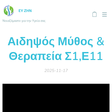
ΕΥ ΖΗΝ
Νοιαζόμαστε για την Υγεία σας
Αιδηψός Μύθος &
Θεραπεία Σ1,Ε11
2025-11-17