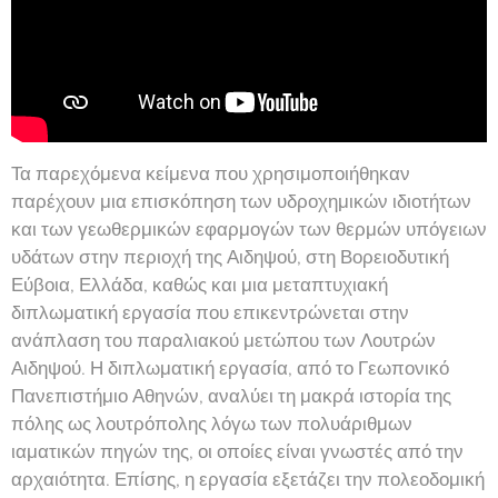
Τα παρεχόμενα κείμενα που χρησιμοποιήθηκαν
παρέχουν μια επισκόπηση των υδροχημικών ιδιοτήτων
και των γεωθερμικών εφαρμογών των θερμών υπόγειων
υδάτων στην περιοχή της Αιδηψού, στη Βορειοδυτική
Εύβοια, Ελλάδα, καθώς και μια μεταπτυχιακή
διπλωματική εργασία που επικεντρώνεται στην
ανάπλαση του παραλιακού μετώπου των Λουτρών
Αιδηψού. Η διπλωματική εργασία, από το Γεωπονικό
Πανεπιστήμιο Αθηνών, αναλύει τη μακρά ιστορία της
πόλης ως λουτρόπολης λόγω των πολυάριθμων
ιαματικών πηγών της, οι οποίες είναι γνωστές από την
αρχαιότητα. Επίσης, η εργασία εξετάζει την πολεοδομική