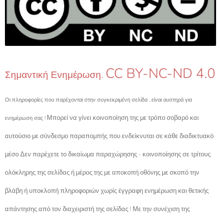
CC BY-NC-ND 4.0
Σημαντική Ενημέρωση.
Οι πληροφορίες που παρέχονται στην συγκεκριμένη σελίδα , είναι αυστηρά για
Μπορεί να γίνει κοινοποίηση της με τρόπο σοβαρό και
ενημέρωση σας !
αυτούσιο με σύνδεσμο παραπομπής που ενδείκνυται σε κάθε διαδικτυακό
μέσο Δεν παρέχετε το δικαίωμα παραχώρησης - κοινοποίησης σε τρίτους
ολόκληρης της σελίδας ή μέρος της με αποκοπή οθόνης με σκοπό την
βλάβη ή υποκλοπή πληροφοριών χωρίς έγγραφη ενημέρωση και θετικής
απάντησης από τον διαχειριστή της σελίδας ! Με την συνέχιση της