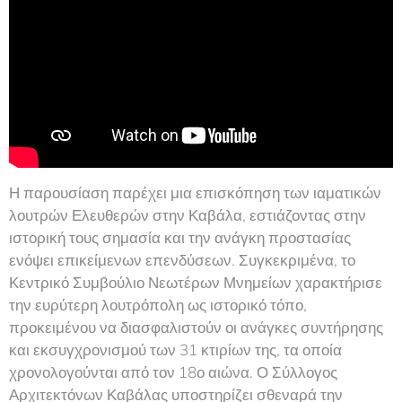
Η παρουσίαση παρέχει μια επισκόπηση των ιαματικών
λουτρών Ελευθερών στην Καβάλα, εστιάζοντας στην
ιστορική τους σημασία και την ανάγκη προστασίας
ενόψει επικείμενων επενδύσεων. Συγκεκριμένα, το
Κεντρικό Συμβούλιο Νεωτέρων Μνημείων χαρακτήρισε
την ευρύτερη λουτρόπολη ως ιστορικό τόπο,
προκειμένου να διασφαλιστούν οι ανάγκες συντήρησης
και εκσυγχρονισμού των 31 κτιρίων της, τα οποία
χρονολογούνται από τον 18ο αιώνα. Ο Σύλλογος
Αρχιτεκτόνων Καβάλας υποστηρίζει σθεναρά την