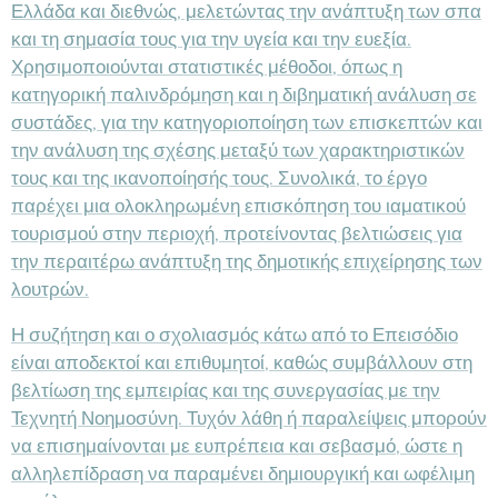
Ελλάδα και διεθνώς, μελετώντας την ανάπτυξη των σπα
και τη σημασία τους για την υγεία και την ευεξία.
Χρησιμοποιούνται στατιστικές μέθοδοι, όπως η
κατηγορική παλινδρόμηση και η διβηματική ανάλυση σε
συστάδες, για την κατηγοριοποίηση των επισκεπτών και
την ανάλυση της σχέσης μεταξύ των χαρακτηριστικών
τους και της ικανοποίησής τους. Συνολικά, το έργο
παρέχει μια ολοκληρωμένη επισκόπηση του ιαματικού
τουρισμού στην περιοχή, προτείνοντας βελτιώσεις για
την περαιτέρω ανάπτυξη της δημοτικής επιχείρησης των
λουτρών.
Η συζήτηση και ο σχολιασμός κάτω από το Επεισόδιο
είναι αποδεκτοί και επιθυμητοί, καθώς συμβάλλουν στη
βελτίωση της εμπειρίας και της συνεργασίας με την
Τεχνητή Νοημοσύνη. Τυχόν λάθη ή παραλείψεις μπορούν
να επισημαίνονται με ευπρέπεια και σεβασμό, ώστε η
αλληλεπίδραση να παραμένει δημιουργική και ωφέλιμη