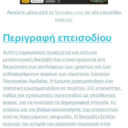
Ακούστε μέσα από το Spreaker.com τις νέο επεισόδιο
podcast
Περιγραφή επεισοδίου
Αυτή η παρουσίαση προέρχεται και από μια
μεταπτυχιακή διατριβή που επικεντρώνεται στη
διερεύνηση των αντιλήψεων των χρηστών και των
ενδιαφερόμενων φορέων των ιαματικών λουτρών
Λουτρακίου Αριδαίας. Η έρευνα χρησιμοποίησε ένα
ποσοτικό ερωτηματολόγιο σε περίπου 300 επισκέπτες,
καθώς και προσωπικές συνεντεύξεις με υπεύθυνους
φορείς, για να αναλύσει τα δημογραφικά στοιχεία, τις
στάσεις και τον βαθμό ικανοποίησης των επισκεπτών
από τις παρεχόμενες υπηρεσίες. Η διατριβή εξετάζει
εκτενώς την ιστορία του ιαματικού τουρισμού στην