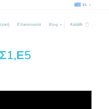
EL
ρχική
Επικοινωνία
Blog
Καλάθι
 Σ1,Ε5