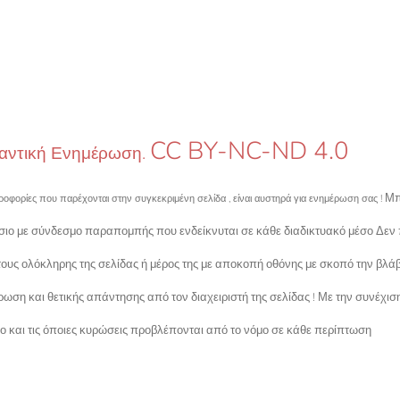
CC BY-NC-ND 4.0
αντική Ενημέρωση.
Μπ
ροφορίες που παρέχονται στην συγκεκριμένη σελίδα , είναι αυστηρά για ενημέρωση σας !
σιο με σύνδεσμο παραπομπής που ενδείκνυται σε κάθε διαδικτυακό μέσο Δεν
ίτους ολόκληρης της σελίδας ή μέρος της με αποκοπή οθόνης με σκοπό την β
ρωση και θετικής απάντησης από τον διαχειριστή της σελίδας ! Με την συνέχι
ρο και τις όποιες κυρώσεις προβλέπονται από το νόμο σε κάθε περίπτωση