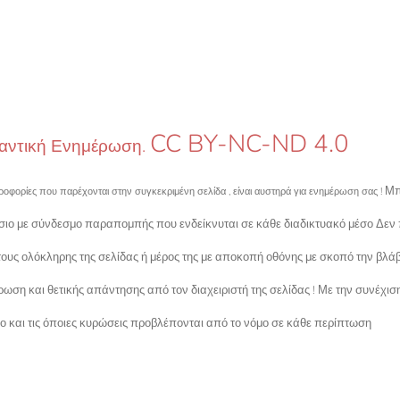
CC BY-NC-ND 4.0
αντική Ενημέρωση.
Μπ
ροφορίες που παρέχονται στην συγκεκριμένη σελίδα , είναι αυστηρά για ενημέρωση σας !
σιο με σύνδεσμο παραπομπής που ενδείκνυται σε κάθε διαδικτυακό μέσο Δεν
ίτους ολόκληρης της σελίδας ή μέρος της με αποκοπή οθόνης με σκοπό την β
ρωση και θετικής απάντησης από τον διαχειριστή της σελίδας ! Με την συνέχι
ρο και τις όποιες κυρώσεις προβλέπονται από το νόμο σε κάθε περίπτωση