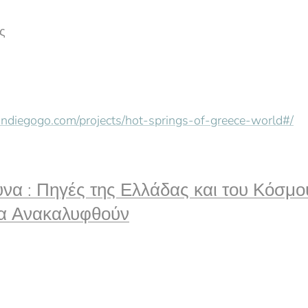
ς
indiegogo.com/projects/hot-springs-of-greece-world#/
υνα : Πηγές της Ελλάδας και του Κόσμ
να Ανακαλυφθούν