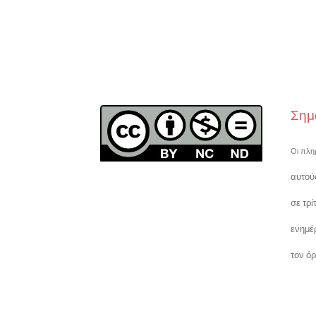
Σημ
Οι πλη
αυτού
σε τρ
ενημέ
τον ό