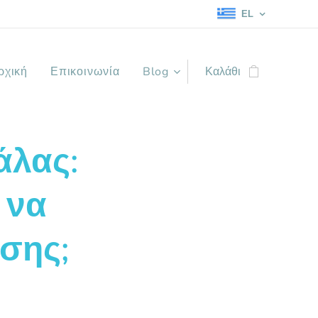
EL
ρχική
Επικοινωνία
Blog
Καλάθι
άλας:
 να
σης;