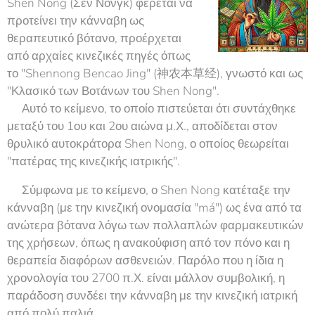
Shen Nong (Σεν Νονγκ) φέρεται να
προτείνει την κάνναβη ως
θεραπευτικό βότανο, προέρχεται
από αρχαίες κινεζικές πηγές όπως
το "Shennong Bencao Jing" (神农本草经), γνωστό και ως
"Κλασικό των Βοτάνων του Shen Nong".
📜Αυτό το κείμενο, το οποίο πιστεύεται ότι συντάχθηκε
μεταξύ του 1ου και 2ου αιώνα μ.Χ., αποδίδεται στον
θρυλικό αυτοκράτορα Shen Nong, ο οποίος θεωρείται
"πατέρας της κινεζικής ιατρικής".
🐲Σύμφωνα με το κείμενο, ο Shen Nong κατέταξε την
κάνναβη (με την κινεζική ονομασία "má") ως ένα από τα
ανώτερα βότανα λόγω των πολλαπλών φαρμακευτικών
της χρήσεων, όπως η ανακούφιση από τον πόνο και η
θεραπεία διαφόρων ασθενειών. Παρόλο που η ίδια η
χρονολογία του 2700 π.Χ. είναι μάλλον συμβολική, η
παράδοση συνδέει την κάνναβη με την κινεζική ιατρική
από πολύ παλιά.