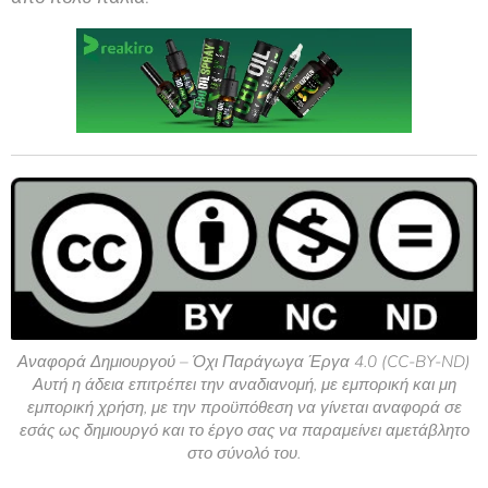
Αναφορά Δημιουργού – Όχι Παράγωγα Έργα 4.0 (CC-BY-ND)
Αυτή η άδεια επιτρέπει την αναδιανομή, με εμπορική και μη
εμπορική χρήση, με την προϋπόθεση να γίνεται αναφορά σε
εσάς ως δημιουργό και το έργο σας να παραμείνει αμετάβλητο
στο σύνολό του.