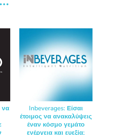
..
ο να
Inbeverages: Είσαι
έτοιμος να ανακαλύψεις
ε
έναν κόσμο γεμάτο
ν
ενέργεια και ευεξία;