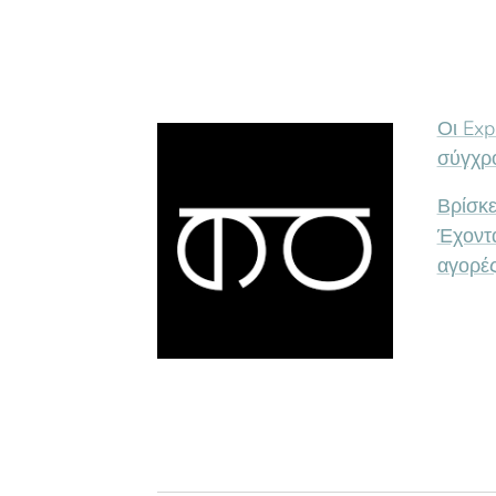
Οι Exp
σύγχρ
Βρίσκε
Έχοντα
αγορές