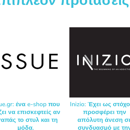
πιπλέον προτάσεις.
ue.gr: ένα e-shop που
Inizio: Έχει ως στόχ
ζει να επισκεφτείς αν
προσφέρει την
απάς το στυλ και τη
απόλυτη άνεση σ
μόδα.
συνδυασμό με τη