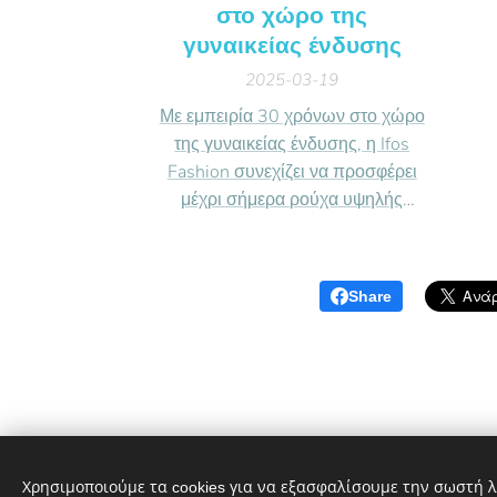
στο χώρο της
γυναικείας ένδυσης
2025-03-19
Με εμπειρία 30 χρόνων στο χώρο
της γυναικείας ένδυσης, η Ifos
Fashion συνεχίζει να προσφέρει
μέχρι σήμερα ρούχα υψηλής
ποιότητας, ιδιαίτερου χαρακτήρα
και μοναδικότητας σχεδίου.
Share
Χρησιμοποιούμε τα cookies για να εξασφαλίσουμε την σωστή λ
ΕΥ ΖΗΝ | Νοιαζόμαστε για την υγεία σας