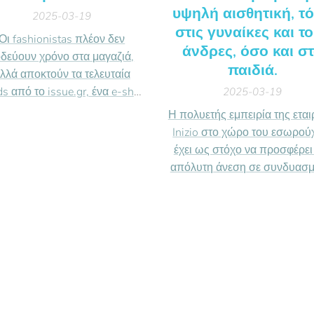
υψηλή αισθητική, τ
2025-03-19
στις γυναίκες και τ
Οι fashionistas πλέον δεν
άνδρες, όσο και σ
οδεύουν χρόνο στα μαγαζιά,
παιδιά.
λλά αποκτούν τα τελευταία
ds από το issue.gr, ένα e-shop
2025-03-19
ου αξίζει να επισκεφτείς αν
Η πολυετής εμπειρία της εται
απάς το στυλ και τη μόδα. Οι
Inizio στο χώρο του εσωρού
αλύτερες τάσεις της διεθνούς
έχει ως στόχο να προσφέρει
μόδας φιλτράρονται,
απόλυτη άνεση σε συνδυασμ
ανανεώνονται και
την υψηλή αισθητική, τόσο σ
εταμορφώνονται μέσα από
γυναίκες και τους άνδρες, όσ
ολοφόρετα, θηλυκά ρούχα, με
στα παιδιά.
get friendly τιμές και υψηλή
ποιότητα.