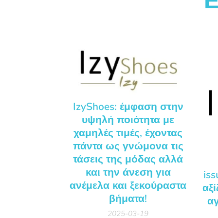
Ε
IzyShoes: έμφαση στην
υψηλή ποιότητα με
χαμηλές τιμές, έχοντας
πάντα ως γνώμονα τις
τάσεις της μόδας αλλά
και την άνεση για
iss
ανέμελα και ξεκούραστα
αξί
βήματα!
αγ
2025-03-19