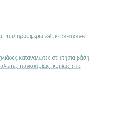
ίου, που προσφέρει value-for-money
ιλιάδες καταναλωτές σε ετήσια βάση.
ναλωτές παγκοσμίως, κυρίως στις