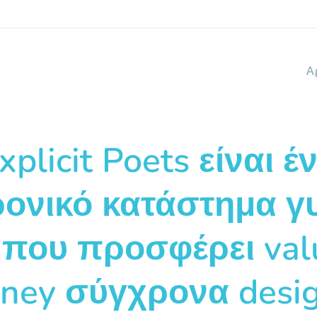
Α
xplicit Poets είναι έ
ρονικό κατάστημα γ
 που προσφέρει val
ney σύγχρονα desig