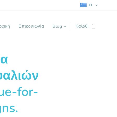
EL
ρχική
Επικοινωνία
Blog
Καλάθι
να
υαλιών
ue-for-
ns.