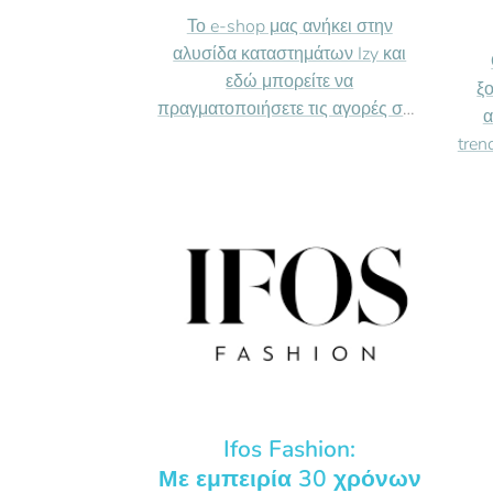
Το e-shop μας ανήκει στην
αλυσίδα καταστημάτων Izy και
εδώ μπορείτε να
ξ
πραγματοποιήσετε τις αγορές σας
α
online!
tren
- (7/7 - 24/24) Διαθέσιμο όλες τις
π
ημέρες και ώρες
αγ
- Δωρεάν αποστολές στην
μεγ
Ελλάδα
μ
ευκ
bud
Ifos Fashion:
Με εμπειρία 30 χρόνων