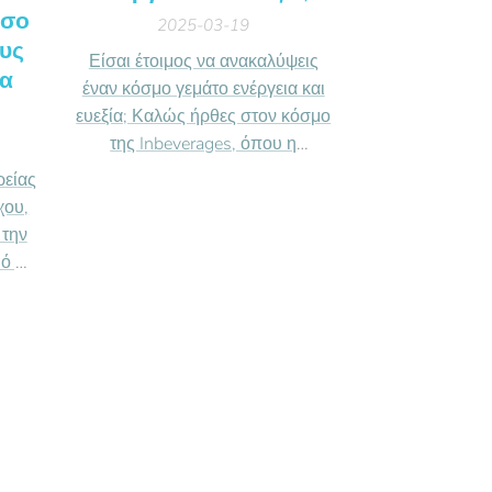
όσο
2025-03-19
ους
Είσαι έτοιμος να ανακαλύψεις
τα
έναν κόσμο γεμάτο ενέργεια και
ευεξία; Καλώς ήρθες στον κόσμο
της Inbeverages, όπου η
απόλαυση συναντά την ευεξία!
ρείας
χου,
 την
ό με
τις
ο και