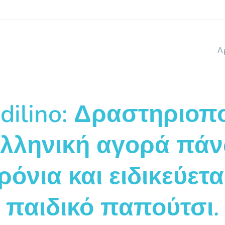
Α
dilino: Δραστηριοπο
ελληνική αγορά πά
ρόνια και ειδικεύετα
παιδικό παπούτσι.