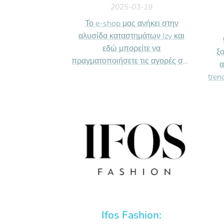
2025-03-19
Το e-shop μας ανήκει στην
αλυσίδα καταστημάτων Izy και
εδώ μπορείτε να
ξ
πραγματοποιήσετε τις αγορές σας
α
online!
tren
- (7/7 - 24/24) Διαθέσιμο όλες τις
π
ημέρες και ώρες
αγ
- Δωρεάν αποστολές στην
μεγ
Ελλάδα
μ
ευκ
bud
Ifos Fashion: