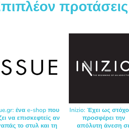
πιπλέον προτάσεις.
ue.gr: ένα e-shop που
Inizio: Έχει ως στόχ
ζει να επισκεφτείς αν
προσφέρει την
απάς το στυλ και τη
απόλυτη άνεση σ