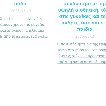
μόδα.
συνδυασμό με τη
υψηλή αισθητική, τ
2025-03-19
στις γυναίκες και τ
Οι fashionistas πλέον δεν
άνδρες, όσο και σ
οδεύουν χρόνο στα μαγαζιά,
παιδιά.
λλά αποκτούν τα τελευταία
ds από το issue.gr, ένα e-shop
2025-03-19
ου αξίζει να επισκεφτείς αν
Η πολυετής εμπειρία της εται
απάς το στυλ και τη μόδα. Οι
Inizio στο χώρο του εσωρού
αλύτερες τάσεις της διεθνούς
έχει ως στόχο να προσφέρει
μόδας φιλτράρονται,
απόλυτη άνεση σε συνδυασμ
ανανεώνονται και
την υψηλή αισθητική, τόσο σ
εταμορφώνονται μέσα από
γυναίκες και τους άνδρες, όσ
ολοφόρετα, θηλυκά ρούχα, με
στα παιδιά.
get friendly τιμές και υψηλή
ποιότητα.