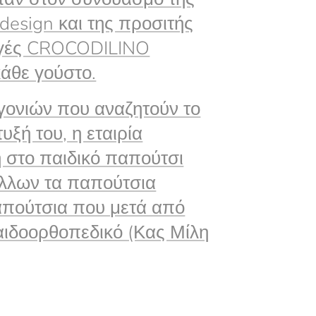
design και της προσιτής
λλογές CROCODILINO
άθε γούστο.
γονιών που αναζητούν το
υξή του, η εταιρία
 στο παιδικό παπούτσι
 άλλων τα παπούτσια
απούτσια που μετά από
αιδοορθοπεδικό (Κας Μίλη