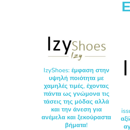
Ε
IzyShoes: έμφαση στην
υψηλή ποιότητα με
χαμηλές τιμές, έχοντας
πάντα ως γνώμονα τις
τάσεις της μόδας αλλά
και την άνεση για
iss
ανέμελα και ξεκούραστα
αξί
βήματα!
αγ