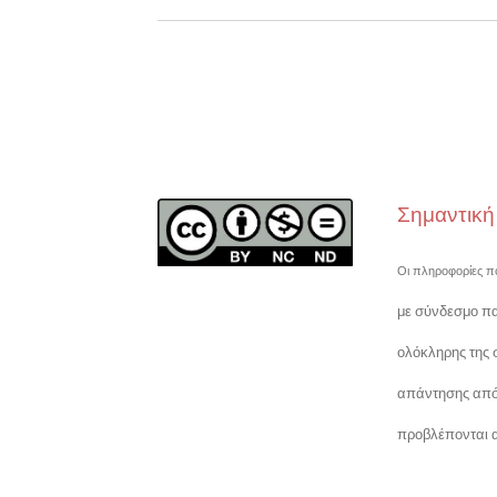
Σημαντικ
Οι πληροφορίες πο
με σύνδεσμο πα
ολόκληρης της 
απάντησης από τ
προβλέπονται α