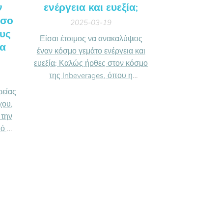
ν
ενέργεια και ευεξία;
όσο
2025-03-19
ους
Είσαι έτοιμος να ανακαλύψεις
τα
έναν κόσμο γεμάτο ενέργεια και
ευεξία; Καλώς ήρθες στον κόσμο
της Inbeverages, όπου η
απόλαυση συναντά την ευεξία!
ρείας
χου,
 την
ό με
τις
ο και