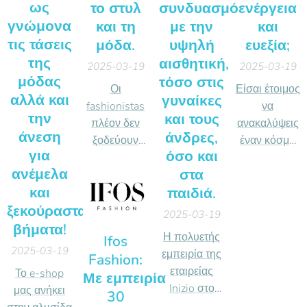
ως
το στυλ
συνδυασμό
ενέργεια
γνώμονα
και τη
με την
και
τις τάσεις
μόδα.
υψηλή
ευεξία;
της
αισθητική,
2025-03-19
2025-03-19
μόδας
τόσο στις
Οι
Είσαι έτοιμος
αλλά και
γυναίκες
fashionistas
να
την
και τους
πλέον δεν
ανακαλύψεις
άνεση
άνδρες,
ξοδεύουν
έναν κόσμο
για
όσο και
χρόνο στα
γεμάτο
ανέμελα
στα
μαγαζιά,
ενέργεια και
και
παιδιά.
αλλά
ευεξία;
αποκτούν τα
Καλώς ήρθες
ξεκούραστα
2025-03-19
τελευταία
στον κόσμο
βήματα!
Η πολυετής
Ifos
trends από
της
2025-03-19
εμπειρία της
Fashion:
το issue.gr,
Inbeverages,
εταιρείας
Το e-shop
Με εμπειρία
ένα e-shop
όπου η
Inizio στο
μας ανήκει
που αξίζει να
30
απόλαυση
χώρο του