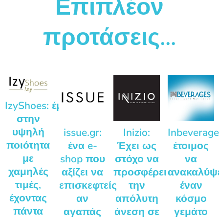
Επιπλέον
προτάσεις...
IzyShoes: έμφαση
στην
υψηλή
issue.gr:
Inizio:
Inbeverage
ποιότητα
ένα e-
Έχει ως
έτοιμος
με
shop που
στόχο να
να
χαμηλές
αξίζει να
προσφέρει
ανακαλύψ
τιμές,
επισκεφτείς
την
έναν
έχοντας
αν
απόλυτη
κόσμο
πάντα
αγαπάς
άνεση σε
γεμάτο