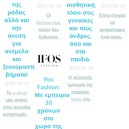
της
αισθητική,
2025-03-19
2025-03-19
μόδας
τόσο στις
Οι
Είσαι έτοιμος
αλλά και
γυναίκες
fashionistas
να
την
και τους
πλέον δεν
ανακαλύψεις
άνεση
άνδρες,
ξοδεύουν
έναν κόσμο
για
όσο και
χρόνο στα
γεμάτο
ανέμελα
στα
μαγαζιά,
ενέργεια και
και
παιδιά.
αλλά
ευεξία;
αποκτούν τα
Καλώς ήρθες
ξεκούραστα
2025-03-19
τελευταία
στον κόσμο
βήματα!
Η πολυετής
Ifos
trends από
της
2025-03-19
εμπειρία της
Fashion:
το issue.gr,
Inbeverages,
εταιρείας
Το e-shop
Με εμπειρία
ένα e-shop
όπου η
Inizio στο
μας ανήκει
που αξίζει να
30
απόλαυση
χώρο του
στην αλυσίδα
επισκεφτείς
συναντά την
χρόνων
εσωρούχου,
καταστημάτων
αν αγαπάς το
ευεξία!
στο
έχει ως
Izy και εδώ
στυλ και τη
χώρο της
στόχο να