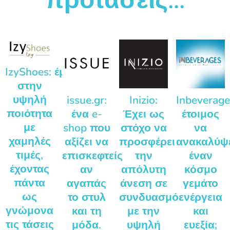
IzyShoes: έμφαση
στην
υψηλή
issue.gr:
Inizio:
Inbeverage
ποιότητα
ένα e-
Έχει ως
έτοιμος
με
shop που
στόχο να
να
χαμηλές
αξίζει να
προσφέρει
ανακαλύψ
τιμές,
επισκεφτείς
την
έναν
έχοντας
αν
απόλυτη
κόσμο
πάντα
αγαπάς
άνεση σε
γεμάτο
ως
το στυλ
συνδυασμό
ενέργεια
γνώμονα
και τη
με την
και
τις τάσεις
μόδα.
υψηλή
ευεξία;