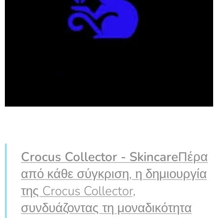
Crocus Collector - Skincare
Πέρα
από κάθε σύγκριση, η δημιουργία
της Crocus Collector,
συνδυάζοντας τη μοναδικότητα