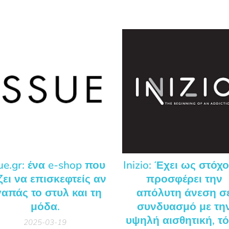
ue.gr: ένα e-shop που
Inizio: Έχει ως στόχ
ζει να επισκεφτείς αν
προσφέρει την
απάς το στυλ και τη
απόλυτη άνεση σ
μόδα.
συνδυασμό με τη
υψηλή αισθητική, τ
2025-03-19