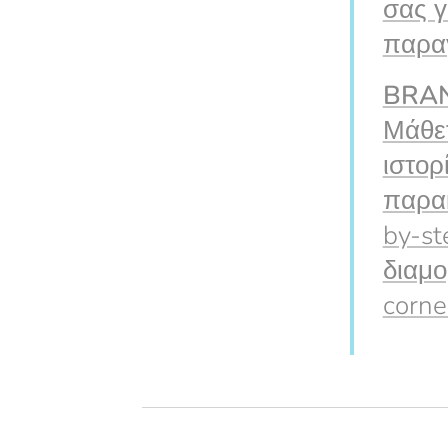
σας γ
παραγ
BRA
Μάθετ
ιστορ
παρακ
by-st
διαμο
corne