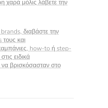
η χαρά μόλις λάβετε την
brands, διαβάστε την
s τους και
αμπάνιες, how-to ή step-
στις ειδικά
ν να βρισκόσασταν στο