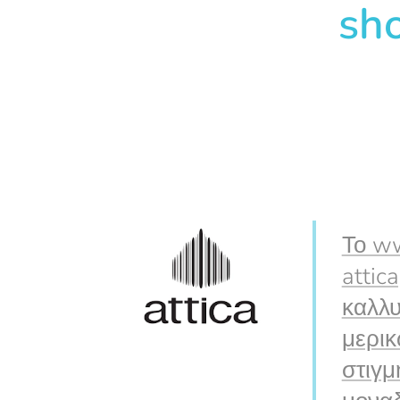
sh
Το ww
attic
καλλυ
μερικ
στιγμ