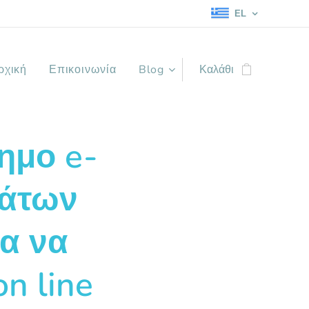
EL
ρχική
Επικοινωνία
Blog
Καλάθι
σημο e-
μάτων
ια να
n line