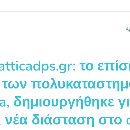
Α
ticadps.gr: το επί
 των πολυκαταστη
ca, δημιουργήθηκε γ
 νέα διάσταση στο o