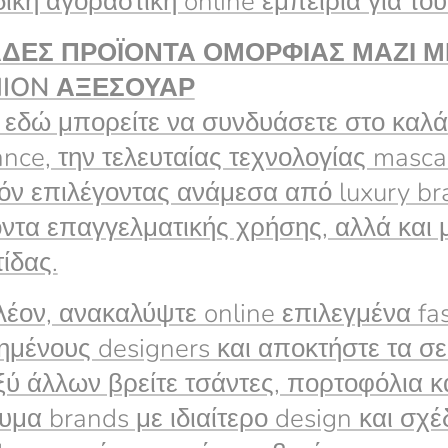
ική αγοραστική online εμπειρία για τ
ΑΔΕΣ ΠΡΟΪΟΝΤΑ ΟΜΟΡΦΙΑΣ ΜΑΖΙ 
ION
ΑΞΕΣΟΥΑΡ
εδώ μπορείτε να συνδυάσετε στο καλάθ
ance, την τελευταίας τεχνολογίας mascar
όν επιλέγοντας ανάμεσα από luxury br
ντα επαγγελματικής χρήσης, αλλά και 
ίδας.
έον, ανακαλύψτε online επιλεγμένα f
μένους designers και αποκτήστε τα σε
ύ άλλων βρείτε τσάντες, πορτοφόλια και
μα brands με ιδιαίτερο design και σχέ