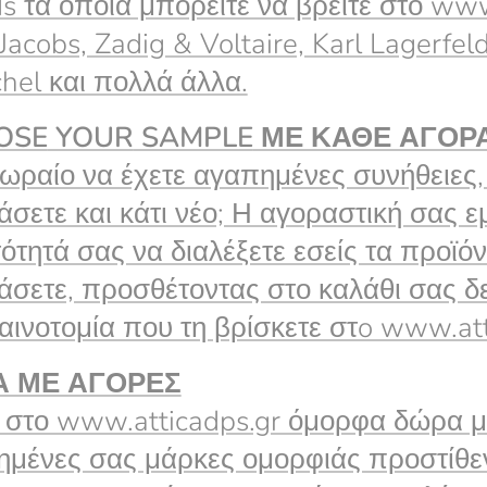
s τα οποία μπορείτε να βρείτε στο www.a
Jacobs, Zadig & Voltaire, Karl Lagerfe
hel και πολλά άλλα.
OSE
YOUR
SAMPLE
ΜΕ ΚΑΘΕ ΑΓΟΡ
 ωραίο να έχετε αγαπημένες συνήθειες, 
άσετε και κάτι νέο; Η αγοραστική σας ε
ότητά σας να διαλέξετε εσείς τα προϊό
άσετε, προσθέτοντας στο καλάθι σας δε
αινοτομία που τη βρίσκετε στo www.att
Α ΜΕ ΑΓΟΡΕΣ
στο www.atticadps.gr όμορφα δώρα με
μένες σας μάρκες ομορφιάς προστίθεν