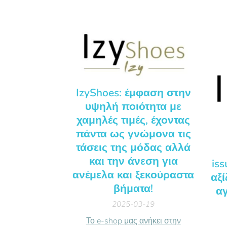
IzyShoes: έμφαση στην
υψηλή ποιότητα με
χαμηλές τιμές, έχοντας
πάντα ως γνώμονα τις
τάσεις της μόδας αλλά
και την άνεση για
iss
ανέμελα και ξεκούραστα
αξί
βήματα!
αγ
2025-03-19
Το e-shop μας ανήκει στην