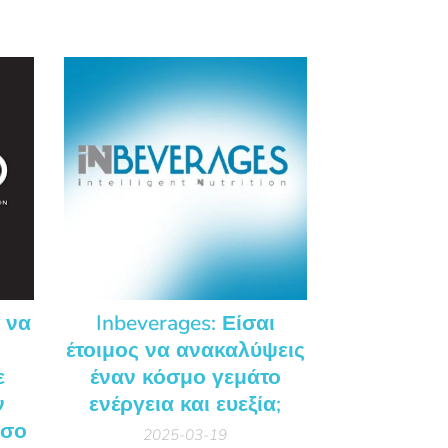
ο να
Inbeverages: Είσαι
έτοιμος να ανακαλύψεις
ε
έναν κόσμο γεμάτο
ν
ενέργεια και ευεξία;
όσο
2025-03-19