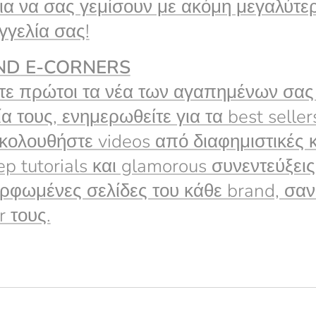
ια να σας γεμίσουν με ακόμη μεγαλύτερ
γελία σας!
ND
E
-CORNERS
ε πρώτοι τα νέα των αγαπημένων σας 
ία τους, ενημερωθείτε για τα best seller
ολουθήστε videos από διαφημιστικές κ
ep tutorials και glamorous συνεντεύξεις 
ρφωμένες σελίδες του κάθε brand, σα
r τους.