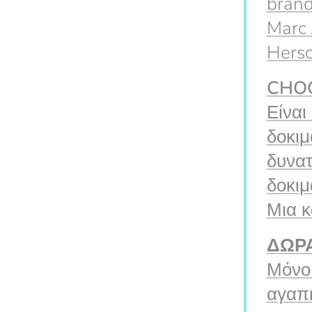
brand
Marc 
Hersc
CHO
Είναι
δοκιμ
δυνατ
δοκιμ
Μια κ
ΔΩΡ
Μόνο 
αγαπη