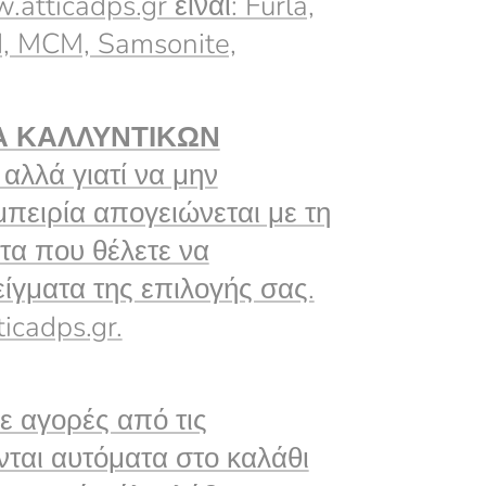
tticadps.gr είναι: Furla,
ld, MCM, Samsonite,
Α ΚΑΛΛΥΝΤΙΚΩΝ
αλλά γιατί να μην
μπειρία απογειώνεται με τη
ντα που θέλετε να
ίγματα της επιλογής σας.
icadps.gr.
 αγορές από τις
ται αυτόματα στο καλάθι