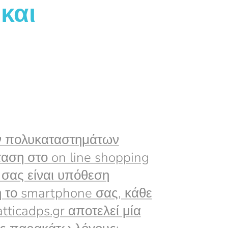
και
ων πολυκαταστημάτων
ταση στο on line shopping
 σας είναι υπόθεση
 ή το smartphone σας, κάθε
tticadps.gr αποτελεί μία