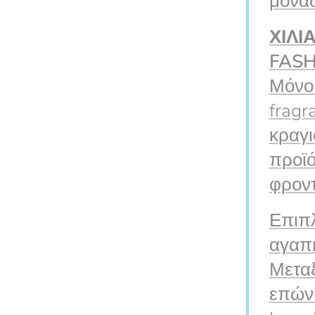
μοναδ
ΧΙΛΙ
FASH
Μόνο 
fragr
κραγι
προϊό
φροντ
Επιπλ
αγαπη
Μεταξ
επώνυ