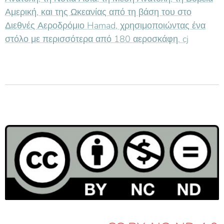
Αμερική, και της Ωκεανίας από τη βάση του στο
Διεθνές Αεροδρόμιο Hamad, χρησιμοποιώντας ένα
στόλο με περισσότερα από 180 αεροσκάφη. cj