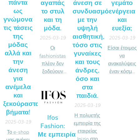
πάντα
αγαπάς
άνεση σε
γεμάτο
ως
το στυλ
συνδυασμό
ενέργεια
γνώμονα
και τη
με την
και
τις τάσεις
μόδα.
υψηλή
ευεξία;
της
αισθητική,
2025-03-19
2025-03-19
μόδας
τόσο στις
Οι
Είσαι έτοιμος
αλλά και
γυναίκες
fashionistas
να
την
και τους
πλέον δεν
ανακαλύψεις
άνεση
άνδρες,
ξοδεύουν
έναν κόσμο
για
όσο και
χρόνο στα
γεμάτο
ανέμελα
στα
μαγαζιά,
ενέργεια και
και
παιδιά.
αλλά
ευεξία;
αποκτούν τα
Καλώς ήρθες
ξεκούραστα
2025-03-19
τελευταία
στον κόσμο
βήματα!
Η πολυετής
Ifos
trends από
της
2025-03-19
εμπειρία της
Fashion:
το issue.gr,
Inbeverages,
εταιρείας
Το e-shop
Με εμπειρία
ένα e-shop
όπου η
Inizio στο