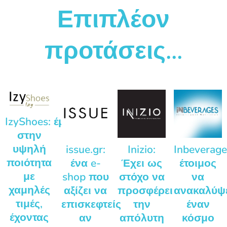
Επιπλέον
προτάσεις...
IzyShoes: έμφαση
στην
υψηλή
issue.gr:
Inizio:
Inbeverage
ποιότητα
ένα e-
Έχει ως
έτοιμος
με
shop που
στόχο να
να
χαμηλές
αξίζει να
προσφέρει
ανακαλύψ
τιμές,
επισκεφτείς
την
έναν
έχοντας
αν
απόλυτη
κόσμο